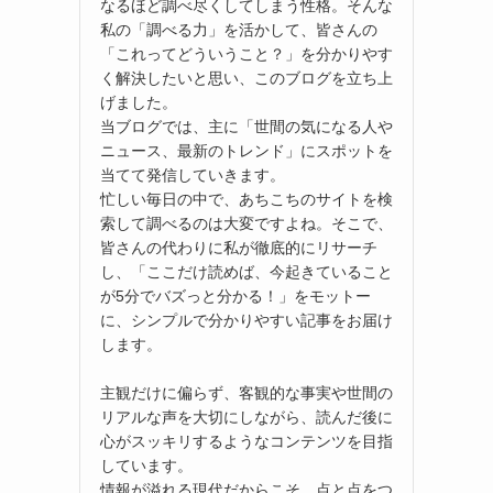
なるほど調べ尽くしてしまう性格。そんな
私の「調べる力」を活かして、皆さんの
「これってどういうこと？」を分かりやす
く解決したいと思い、このブログを立ち上
げました。
当ブログでは、主に「世間の気になる人や
ニュース、最新のトレンド」にスポットを
当てて発信していきます。
忙しい毎日の中で、あちこちのサイトを検
索して調べるのは大変ですよね。そこで、
皆さんの代わりに私が徹底的にリサーチ
し、「ここだけ読めば、今起きていること
が5分でバズっと分かる！」をモットー
に、シンプルで分かりやすい記事をお届け
します。
主観だけに偏らず、客観的な事実や世間の
リアルな声を大切にしながら、読んだ後に
心がスッキリするようなコンテンツを目指
しています。
情報が溢れる現代だからこそ、点と点をつ